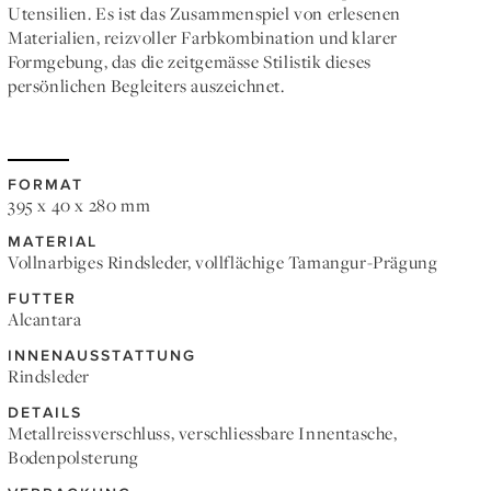
Utensilien. Es ist das Zusammenspiel von erlesenen
Materialien, reizvoller Farbkombination und klarer
Formgebung, das die zeitgemässe Stilistik dieses
persönlichen Begleiters auszeichnet.
FORMAT
395 x 40 x 280 mm
MATERIAL
Vollnarbiges Rindsleder, vollflächige Tamangur-Prägung
FUTTER
Alcantara
INNENAUSSTATTUNG
Rindsleder
DETAILS
Metallreissverschluss, verschliessbare Innentasche,
Bodenpolsterung