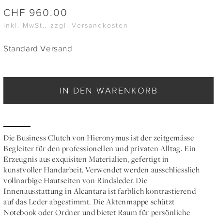
CHF
960.00
inkl. MwSt., zzgl. Versandkosten
Standard Versand
IN DEN WARENKORB
Die Business Clutch von Hieronymus ist der zeitgemässe
Begleiter für den professionellen und privaten Alltag. Ein
Erzeugnis aus exquisiten Materialien, gefertigt in
kunstvoller Handarbeit. Verwendet werden ausschliesslich
vollnarbige Hautseiten von Rindsleder. Die
Innenausstattung in Alcantara ist farblich kontrastierend
auf das Leder abgestimmt. Die Aktenmappe schützt
Notebook oder Ordner und bietet Raum für persönliche