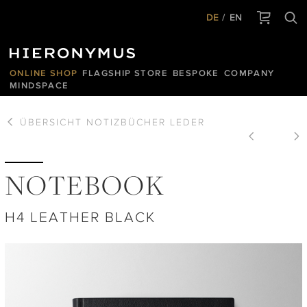
DE
EN
ONLINE SHOP
FLAGSHIP STORE
BESPOKE
COMPANY
MINDSPACE
ÜBERSICHT
NOTIZBÜCHER LEDER
NOTEBOOK
H4 LEATHER BLACK