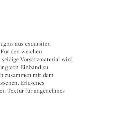
ugnis aus exquisiten
. Für den weichen
seidige Vorsatzmaterial wird
dung von Einband zu
uch zusammen mit dem
ssehen. Erlesenes
hten Textur für angenehmes