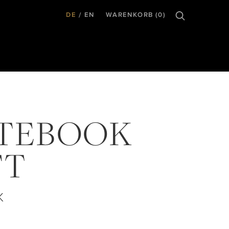
DE
EN
WARENKORB (0)
TEBOOK
FT
K