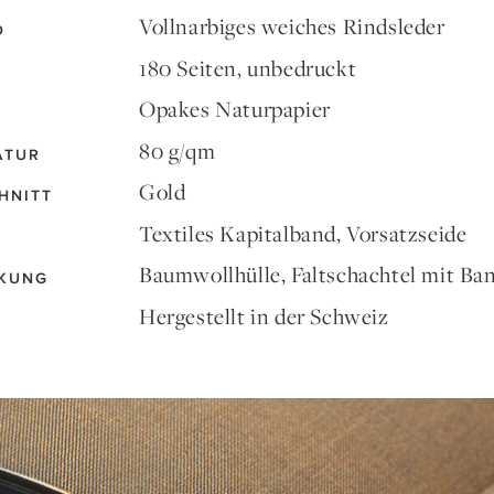
Vollnarbiges weiches Rindsleder
D
180 Seiten, unbedruckt
Opakes Naturpapier
80 g/qm
ATUR
Gold
HNITT
Textiles Kapitalband, Vorsatzseide
Baumwollhülle, Faltschachtel mit Ba
KUNG
Hergestellt in der Schweiz