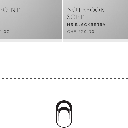
POINT
NOTEBOOK
SOFT
H5 BLACKBERRY
0.00
CHF 220.00