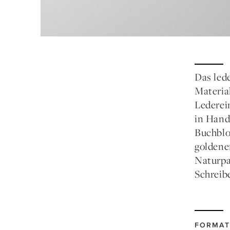
Das led
Material
Lederei
in Hand
Buchblo
goldene
Naturpa
Schreib
FORMAT