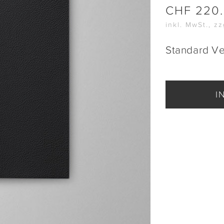
CHF
220
inkl. MwSt., z
Standard V
I