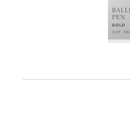
BALL
PEN
GOLD
CHF 36