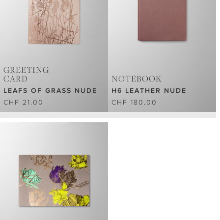
GREETING
CARD
NOTEBOOK
LEAFS OF GRASS NUDE
H6 LEATHER NUDE
CHF 21.00
CHF 180.00