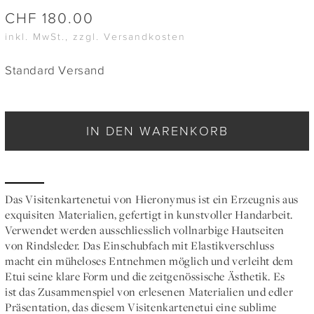
CHF
180.00
inkl. MwSt., zzgl. Versandkosten
Standard Versand
IN DEN WARENKORB
Das Visitenkartenetui von Hieronymus ist ein Erzeugnis aus
exquisiten Materialien, gefertigt in kunstvoller Handarbeit.
Verwendet werden ausschliesslich vollnarbige Hautseiten
von Rindsleder. Das Einschubfach mit Elastikverschluss
macht ein müheloses Entnehmen möglich und verleiht dem
Etui seine klare Form und die zeitgenössische Ästhetik. Es
ist das Zusammenspiel von erlesenen Materialien und edler
Präsentation, das diesem Visitenkartenetui eine sublime