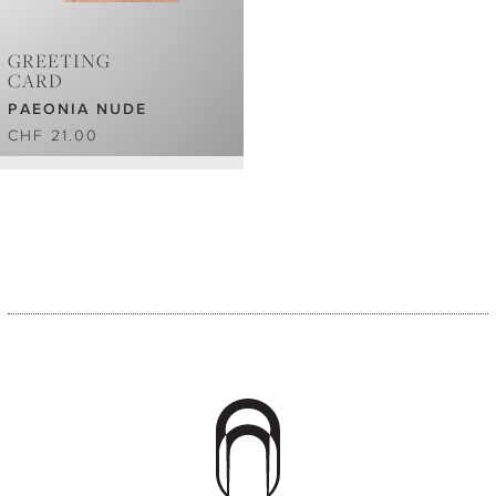
GREETING
CARD
PAEONIA NUDE
CHF 21.00