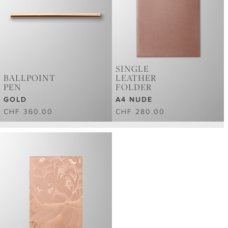
SINGLE
BALLPOINT
LEATHER
PEN
FOLDER
GOLD
A4 NUDE
CHF 360.00
CHF 280.00