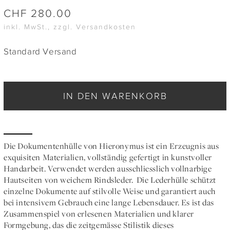
CHF
280.00
inkl. MwSt., zzgl. Versandkosten
Standard Versand
IN DEN WARENKORB
Die Dokumentenhülle von Hieronymus ist ein Erzeugnis aus
exquisiten Materialien, vollständig gefertigt in kunstvoller
Handarbeit. Verwendet werden ausschliesslich vollnarbige
Hautseiten von weichem Rindsleder. Die Lederhülle schützt
einzelne Dokumente auf stilvolle Weise und garantiert auch
bei intensivem Gebrauch eine lange Lebensdauer. Es ist das
Zusammenspiel von erlesenen Materialien und klarer
Formgebung, das die zeitgemässe Stilistik dieses