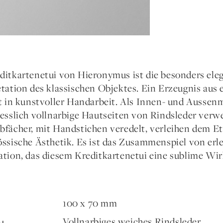
ditkartenetui von Hieronymus ist die besonders ele
etation des klassischen Objektes. Ein Erzeugnis aus 
gt in kunstvoller Handarbeit. Als Innen- und Aussen
iesslich vollnarbige Hautseiten von Rindsleder verw
bfächer, mit Handstichen veredelt, verleihen dem Et
össische Ästhetik. Es ist das Zusammenspiel von erl
ation, das diesem Kreditkartenetui eine sublime Wir
100 x 70 mm
Vollnarbiges weiches Rindsleder