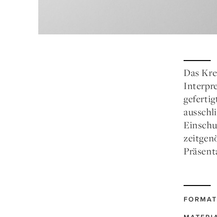
Das Kre
Interpr
geferti
ausschl
Einschu
zeitgen
Präsent
FORMAT