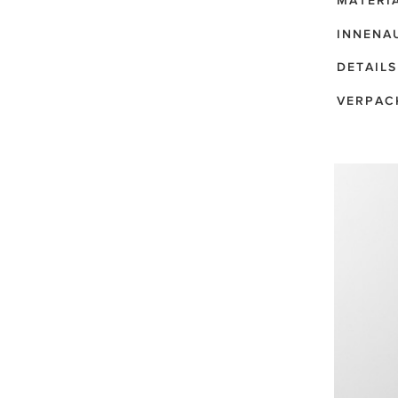
MATERI
INNENA
DETAILS
VERPAC