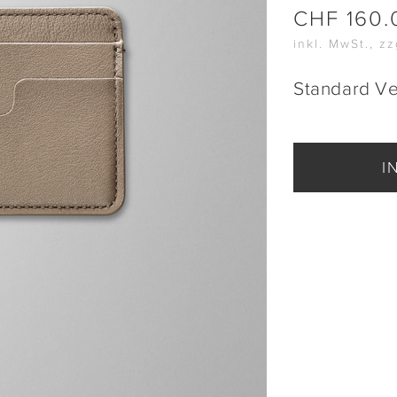
CHF
160.
inkl. MwSt., z
Standard V
I