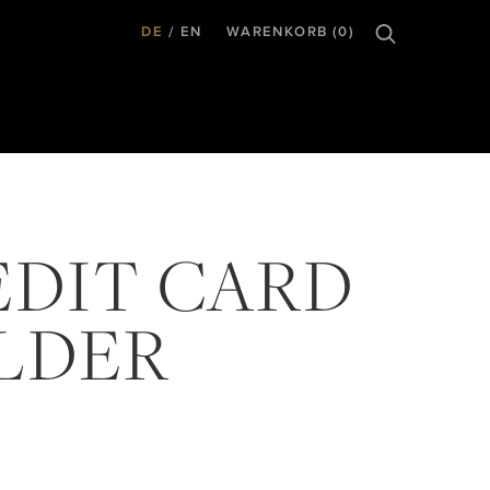
DE
EN
WARENKORB (0)
EDIT CARD
LDER