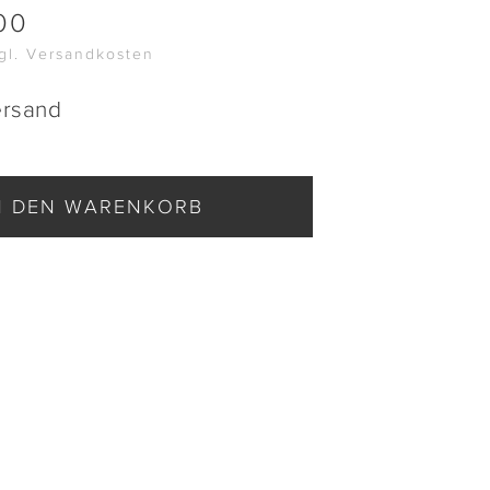
00
zgl. Versandkosten
ersand
N DEN WARENKORB