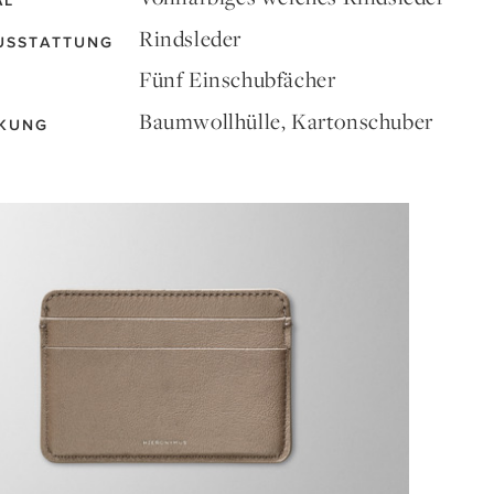
AL
Rindsleder
USSTATTUNG
Fünf Einschubfächer
Baumwollhülle, Kartonschuber
KUNG