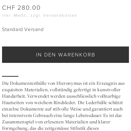
CHF
280.00
inkl. MwSt., zzgl. Versandkosten
Standard Versand
IN DEN WARENKORB
Die Dokumentenhülle von Hieronymus ist ein Erzeugnis aus
exquisiten Materialien, vollständig gefertigt in kunstvoller
Handarbeit. Verwendet werden ausschliesslich vollnarbige
Hautseiten von weichem Rindsleder. Die Lederhülle schützt
einzelne Dokumente auf stilvolle Weise und garantiert auch
bei intensivem Gebrauch eine lange Lebensdauer. Es ist das
Zusammenspiel von erlesenen Materialien und klarer
Formgebung, das die zeitgemässe Stilistik dieses