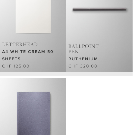
LETTERHEAD
BALLPOINT
PEN
A4 WHITE CREAM 50
SHEETS
RUTHENIUM
CHF 125.00
CHF 320.00