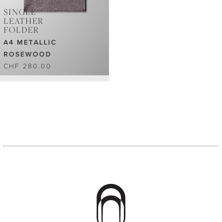
SINGLE
LEATHER
FOLDER
A4 METALLIC
ROSEWOOD
CHF 280.00