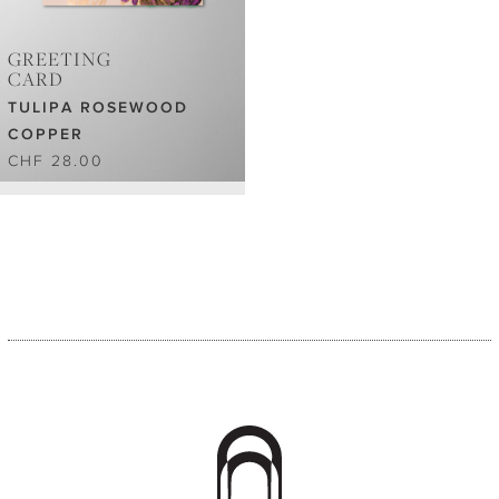
GREETING
CARD
TULIPA ROSEWOOD
COPPER
CHF 28.00