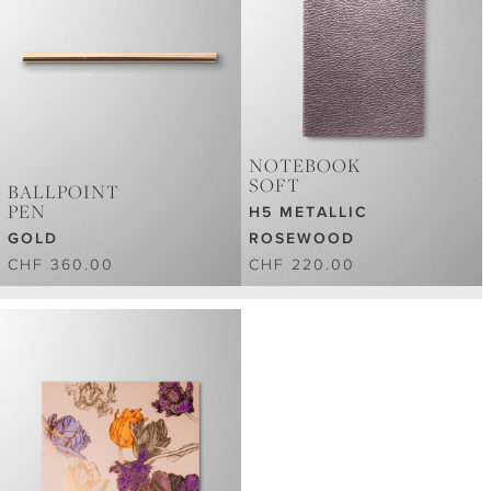
NOTEBOOK
SOFT
BALLPOINT
PEN
H5 METALLIC
GOLD
ROSEWOOD
CHF 360.00
CHF 220.00