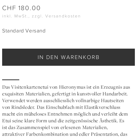
CHF
180.00
inkl. MwSt., zzgl. Versandkosten
Standard Versand
IN DEN WARENKORB
Das Visitenkartenetui von Hieronymus ist ein Erzeugnis aus
exquisiten Materialien, gefertigt in kunstvoller Handarbeit.
Verwendet werden ausschliesslich vollnarbige Hautseiten
von Rindsleder. Das Einschubfach mit Elastikverschluss
macht ein müheloses Entnehmen möglich und verleiht dem
Etui seine klare Form und die zeitgenössische Ästhetik. Es
ist das Zusammenspiel von erlesenen Materialien,
attraktiver Farbenkombination und edler Präsentation, das