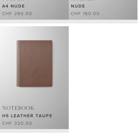
A4 NUDE
NUDE
CHF 280.00
CHF 180.00
NOTEBOOK
H5 LEATHER TAUPE
CHF 320.00