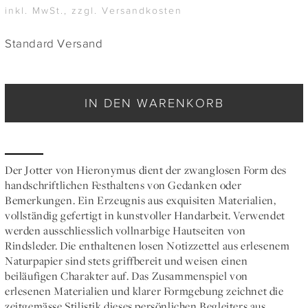
inkl. MwSt., zzgl. Versandkosten
Standard Versand
IN DEN WARENKORB
Der Jotter von Hieronymus dient der zwanglosen Form des
handschriftlichen Festhaltens von Gedanken oder
Bemerkungen. Ein Erzeugnis aus exquisiten Materialien,
vollständig gefertigt in kunstvoller Handarbeit. Verwendet
werden ausschliesslich vollnarbige Hautseiten von
Rindsleder. Die enthaltenen losen Notizzettel aus erlesenem
Naturpapier sind stets griffbereit und weisen einen
beiläufigen Charakter auf. Das Zusammenspiel von
erlesenen Materialien und klarer Formgebung zeichnet die
zeitgemässe Stilistik dieses persönlichen Begleiters aus.