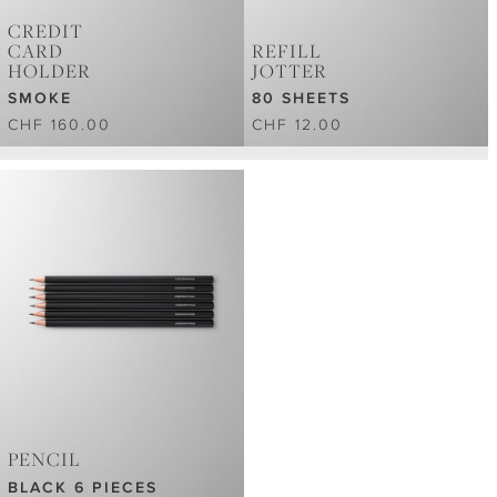
CREDIT
CARD
REFILL
HOLDER
JOTTER
SMOKE
80 SHEETS
CHF 160.00
CHF 12.00
PENCIL
BLACK 6 PIECES