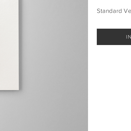
Standard V
I