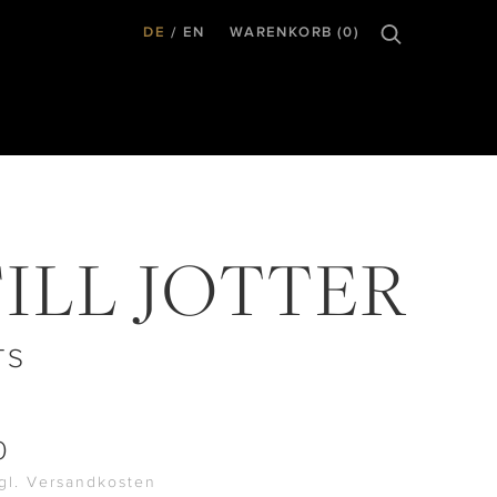
DE
EN
WARENKORB (0)
ILL JOTTER
TS
0
zgl. Versandkosten