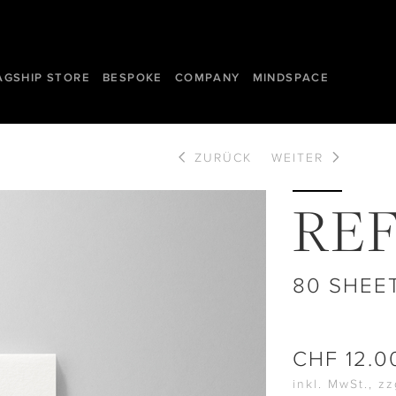
AGSHIP STORE
BESPOKE
COMPANY
MINDSPACE
ZURÜCK
WEITER
REF
80 SHEE
CHF
12.0
inkl. MwSt., z