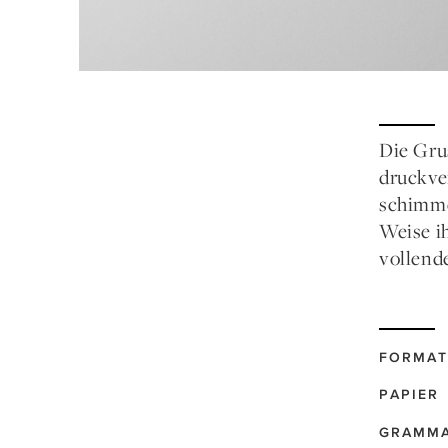
Die Gru
druckve
schimme
Weise ih
vollend
FORMAT
PAPIER
GRAMM