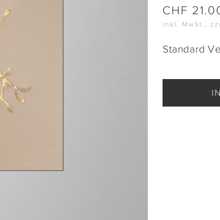
CHF
21.0
inkl. MwSt., z
Standard V
I