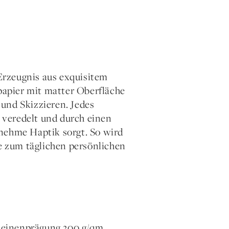
Erzeugnis aus exquisitem
rpapier mit matter Oberfläche
und Skizzieren. Jedes
t veredelt und durch einen
enehme Haptik sorgt. So wird
 zum täglichen persönlichen
leinenprägung 300 g/qm