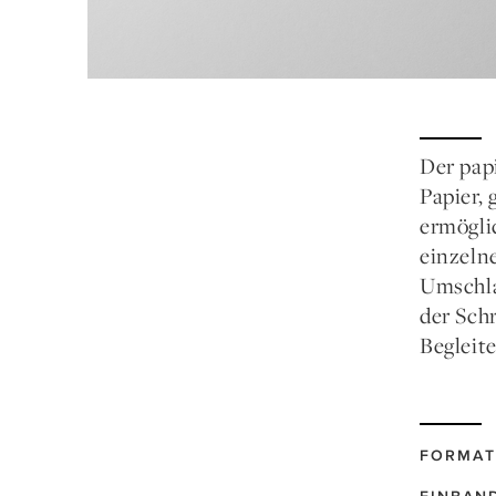
Der pap
Papier,
ermögli
einzelne
Umschla
der Sch
Begleite
FORMAT