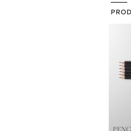
PRO
PENC