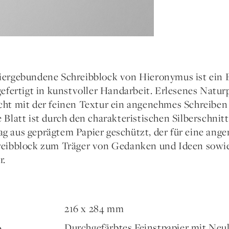
iergebundene Schreibblock von Hieronymus ist ein 
 gefertigt in kunstvoller Handarbeit. Erlesenes Natu
cht mit der feinen Textur ein angenehmes Schreiben 
 Blatt ist durch den charakteristischen Silberschnit
g aus geprägtem Papier geschützt, der für eine ang
reibblock zum Träger von Gedanken und Ideen sowie
r.
216 x 284 mm
Durchgefärbtes Feinstpapier mit Neu