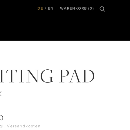
DE
EN
WARENKORB (0)
ITING PAD
K
0
zgl. Versandkosten