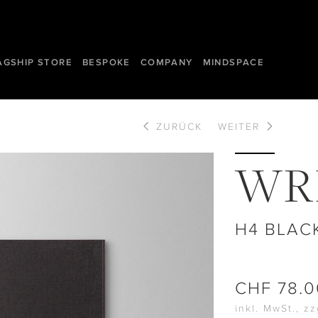
AGSHIP STORE
BESPOKE
COMPANY
MINDSPACE
ZURÜCK
WEITER
WR
H4 BLAC
CHF
78.0
inkl. MwSt., z