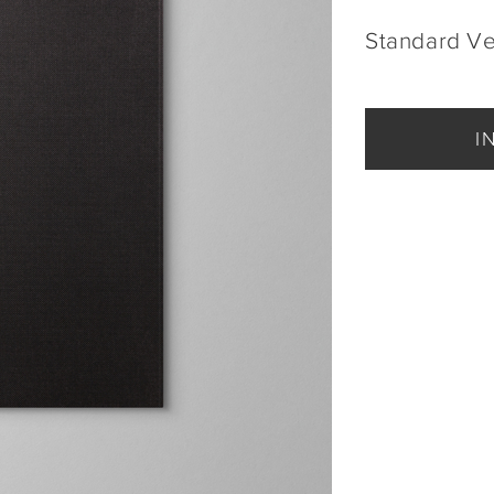
Standard V
I