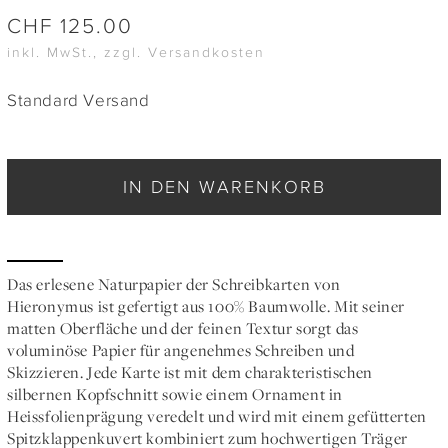
CHF
125.00
inkl. MwSt., zzgl. Versandkosten
Standard Versand
IN DEN WARENKORB
Das erlesene Naturpapier der Schreibkarten von
Hieronymus ist gefertigt aus 100% Baumwolle. Mit seiner
matten Oberfläche und der feinen Textur sorgt das
voluminöse Papier für angenehmes Schreiben und
Skizzieren. Jede Karte ist mit dem charakteristischen
silbernen Kopfschnitt sowie einem Ornament in
Heissfolienprägung veredelt und wird mit einem gefütterten
Spitzklappenkuvert kombiniert zum hochwertigen Träger