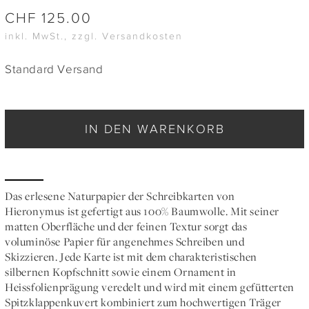
CHF
125.00
inkl. MwSt., zzgl. Versandkosten
Standard Versand
IN DEN WARENKORB
Das erlesene Naturpapier der Schreibkarten von
Hieronymus ist gefertigt aus 100% Baumwolle. Mit seiner
matten Oberfläche und der feinen Textur sorgt das
voluminöse Papier für angenehmes Schreiben und
Skizzieren. Jede Karte ist mit dem charakteristischen
silbernen Kopfschnitt sowie einem Ornament in
Heissfolienprägung veredelt und wird mit einem gefütterten
Spitzklappenkuvert kombiniert zum hochwertigen Träger