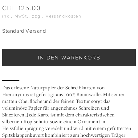
CHF
125.00
inkl. MwSt., zzgl. Versandkosten
Standard Versand
IN DEN WARENKORB
Das erlesene Naturpapier der Schreibkarten von
Hieronymus ist gefertigt aus 100% Baumwolle. Mit seiner
matten Oberfläche und der feinen Textur sorgt das
voluminöse Papier für angenehmes Schreiben und
Skizzieren. Jede Karte ist mit dem charakteristischen
silbernen Kopfschnitt sowie einem Ornament in
Heissfolienprägung veredelt und wird mit einem gefütterten
Spitzklappenkuvert kombiniert zum hochwertigen Träger