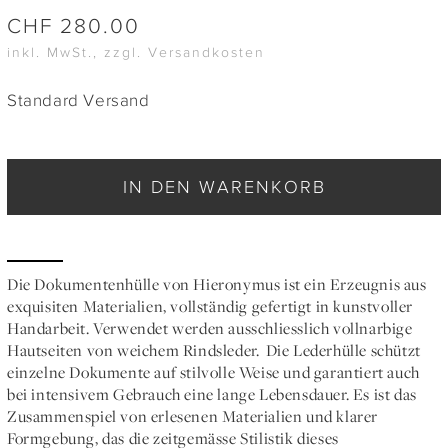
CHF
280.00
inkl. MwSt., zzgl. Versandkosten
Standard Versand
IN DEN WARENKORB
Die Dokumentenhülle von Hieronymus ist ein Erzeugnis aus
exquisiten Materialien, vollständig gefertigt in kunstvoller
Handarbeit. Verwendet werden ausschliesslich vollnarbige
Hautseiten von weichem Rindsleder. Die Lederhülle schützt
einzelne Dokumente auf stilvolle Weise und garantiert auch
bei intensivem Gebrauch eine lange Lebensdauer. Es ist das
Zusammenspiel von erlesenen Materialien und klarer
Formgebung, das die zeitgemässe Stilistik dieses