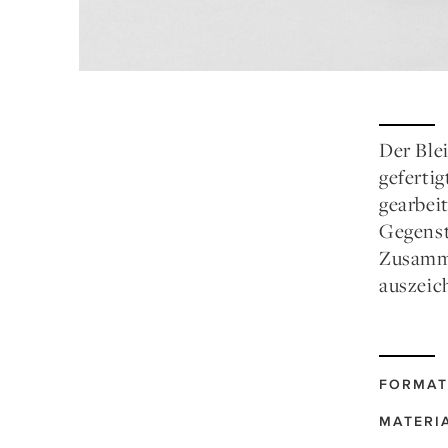
Der Ble
geferti
gearbei
Gegenst
Zusamme
auszeic
FORMAT
MATERI