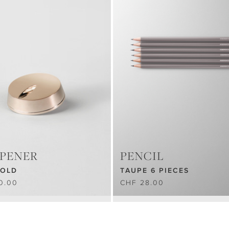
PENER
PENCIL
GOLD
TAUPE 6 PIECES
0.00
CHF 28.00