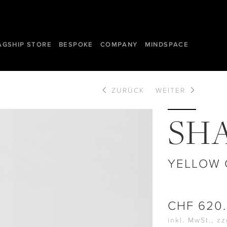
AGSHIP STORE
BESPOKE
COMPANY
MINDSPACE
ZURÜCK
WEITER
SH
YELLOW
CHF
620
inkl. MwSt., z