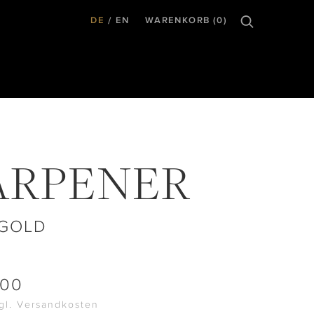
DE
EN
WARENKORB (0)
ARPENER
 GOLD
.00
zgl. Versandkosten