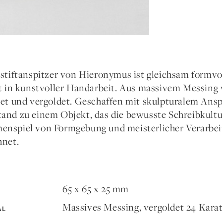
istiftanspitzer von Hieronymus ist gleichsam formvo
gt in kunstvoller Handarbeit. Aus massivem Messing w
tet und vergoldet. Geschaffen mit skulpturalem Anspr
and zu einem Objekt, das die bewusste Schreibkultur 
nspiel von Formgebung und meisterlicher Verarbeit
hnet.
65 x 65 x 25 mm
Massives Messing, vergoldet 24 Kara
AL