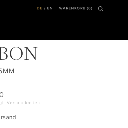
DE
EN
WARENKORB (0)
BBON
25MM
00
zgl. Versandkosten
ersand