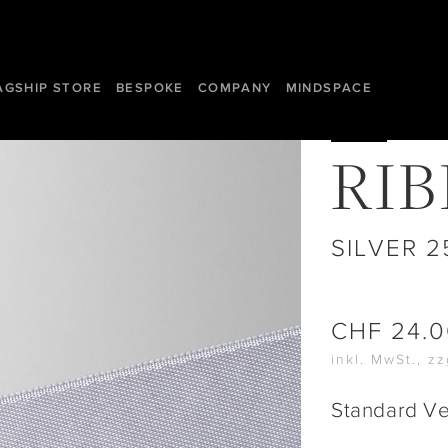
AGSHIP STORE
BESPOKE
COMPANY
MINDSPACE
RI
SILVER 
CHF
24.
inkl. MwSt., z
Standard V