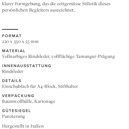
klarer Formgebung, das die zeitgemässe Stilistik dieses
persönlichen Begleiters auszeichnet.
FORMAT
220 x 330 x 55 mm
MATERIAL
Vollnarbiges Rindsleder, vollflächige Tamangur-Prägung
INNENAUSSTATTUNG
Rindsleder
DETAILS
Einschubfach für A4-Block, Stifthalter
VERPACKUNG
Baumwollhülle, Kartonage
GÜTESIEGEL
Punzierung
Hergestellt in Italien