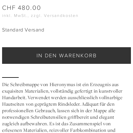
CHF
480.00
inkl. MwSt., zzgl. Versandkosten
Standard Versand
IN DEN WARENKORB
Die Schreibmappe von Hieronymus ist ein Erzeugnis aus
exquisiten Materialien, vollständig gefertigt in kunstvoller
Handarbeit. Verwendet werden ausschliesslich vollnarbige
Hautseiten von geprägtem Rindsleder. Adäquat für den
professionellen Gebrauch, lassen sich in der Mappe alle
notwendigen Schreibutensilien griffbereit und elegant
zugleich aufbewahren. Es ist das Zusammenspiel von
erlesenen Materialien, reizvoller Farbkombination und