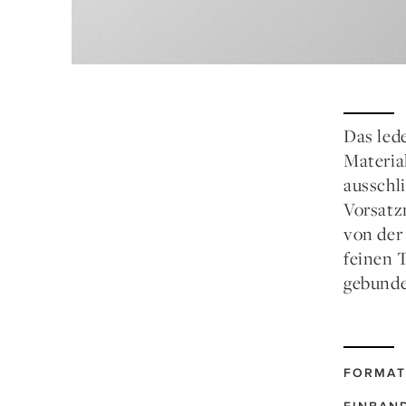
Das led
Materia
ausschl
Vorsatz
von der
feinen 
gebunde
FORMAT