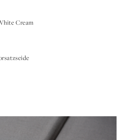
 White Cream
orsatzseide