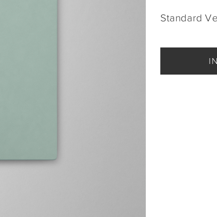
Standard V
I