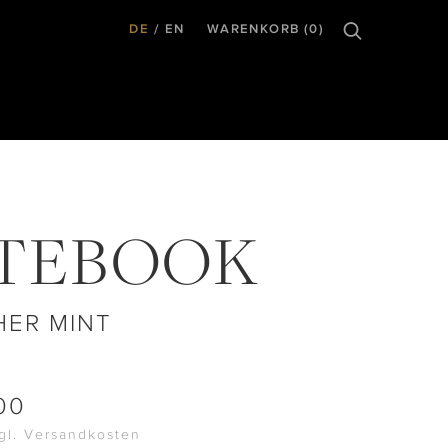
DE
EN
WARENKORB (0)
TEBOOK
HER MINT
00
zgl. Versandkosten