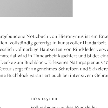
ergebundene Notizbuch von Hieronymus ist ein Erze
lien, vollständig gefertigt in kunstvoller Handarbei
iesslich vollnarbige Hautseiten von Rindsleder verw
material wird in Handarbeit kaschiert und bildet e
 Decke zum Buchblock. Erlesenes Naturpapier aus 1
Textur sorgt für angenehmes Schreiben und Skizziere
ne Buchblock garantiert auch bei intensivem Gebrau
110 x 145 mm
Vollnarbiges weiches Rindsleder