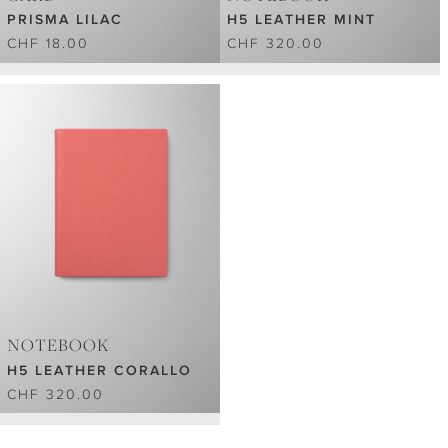
PRISMA LILAC
H5 LEATHER MINT
CHF 18.00
CHF 320.00
NOTEBOOK
H5 LEATHER CORALLO
CHF 320.00