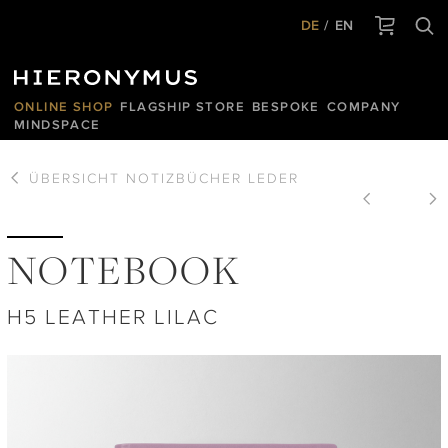
DE
EN
ONLINE SHOP
FLAGSHIP STORE
BESPOKE
COMPANY
MINDSPACE
ÜBERSICHT
NOTIZBÜCHER LEDER
NOTEBOOK
H5 LEATHER LILAC