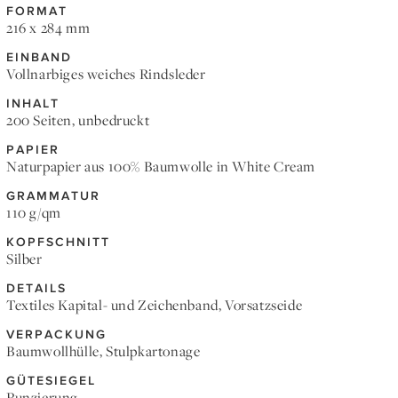
FORMAT
216 x 284 mm
EINBAND
Vollnarbiges weiches Rindsleder
INHALT
200 Seiten, unbedruckt
PAPIER
Naturpapier aus 100% Baumwolle in White Cream
GRAMMATUR
110 g/qm
KOPFSCHNITT
Silber
DETAILS
Textiles Kapital- und Zeichenband, Vorsatzseide
VERPACKUNG
Baumwollhülle, Stulpkartonage
GÜTESIEGEL