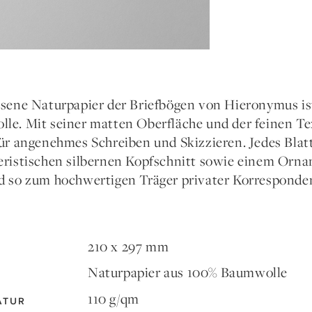
esene Naturpapier der Briefbögen von Hieronymus ist
le. Mit seiner matten Oberfläche und der feinen Te
für angenehmes Schreiben und Skizzieren. Jedes Blat
eristischen silbernen Kopfschnitt sowie einem Orna
d so zum hochwertigen Träger privater Korresponde
210 x 297 mm
Naturpapier aus 100% Baumwolle
110 g/qm
ATUR