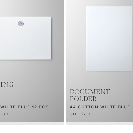
ING
D
DOCUMENT
L
FOLDER
 WHITE BLUE 12 PCS
A4 COTTON WHITE BLUE
5.00
CHF 12.00