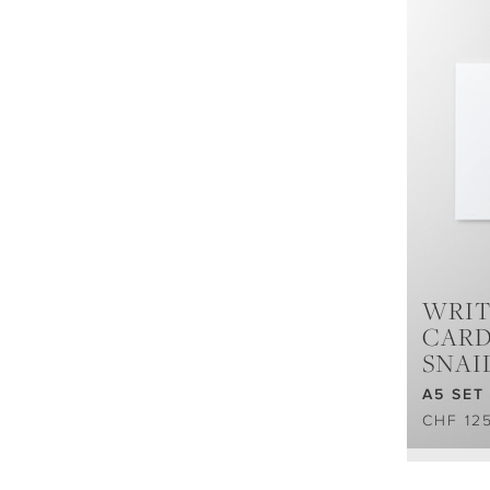
WRIT
CAR
SNAI
A5 SET
CHF 12