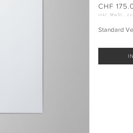
CHF
175.
inkl. MwSt., z
Standard V
I