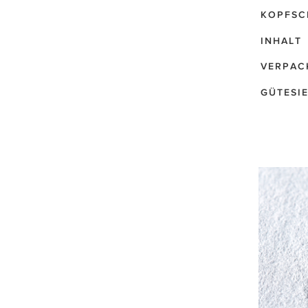
KOPFSC
INHALT
VERPAC
GÜTESI