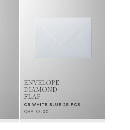
ENVELOPE
DIAMOND
FLAP
C5 WHITE BLUE 25 PCS
CHF 88.00