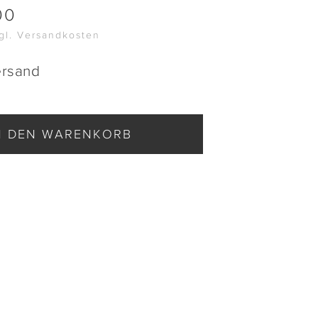
00
zgl. Versandkosten
ersand
N DEN WARENKORB