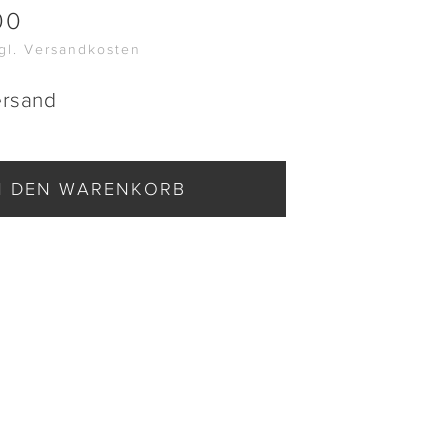
00
zgl. Versandkosten
ersand
N DEN WARENKORB