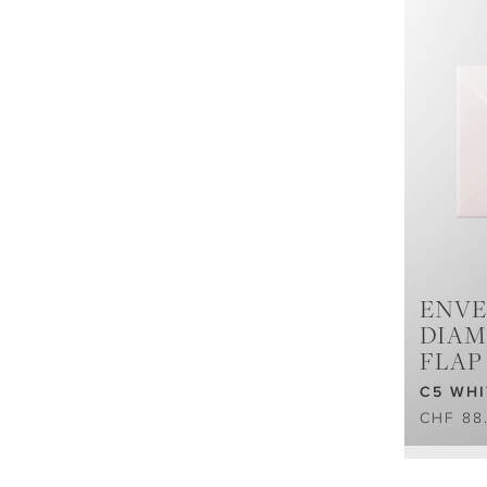
ENVE
DIA
FLAP
C5 WHI
CHF 88