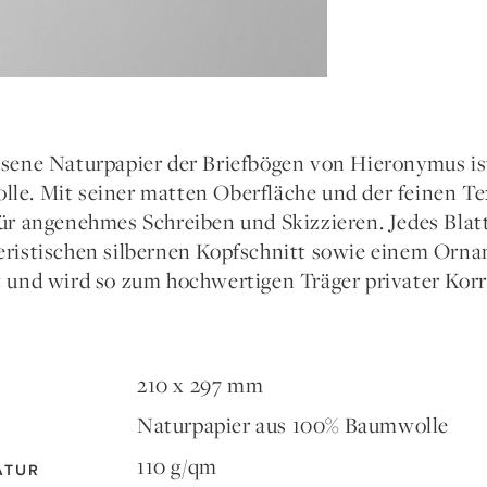
esene Naturpapier der Briefbögen von Hieronymus ist
le. Mit seiner matten Oberfläche und der feinen Te
für angenehmes Schreiben und Skizzieren. Jedes Blat
eristischen silbernen Kopfschnitt sowie einem Orna
t und wird so zum hochwertigen Träger privater Kor
210 x 297 mm
Naturpapier aus 100% Baumwolle
110 g/qm
ATUR