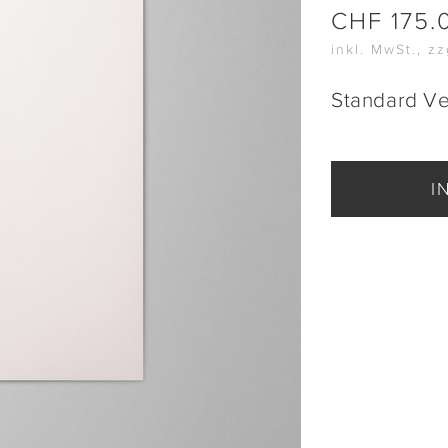
CHF
175.
inkl. MwSt., z
Standard V
I