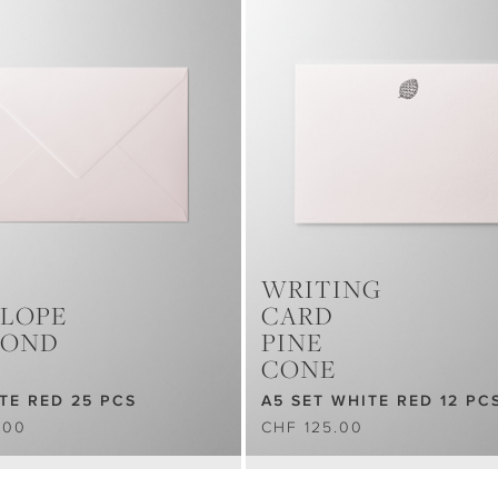
WRITING
LOPE
CARD
MOND
PINE
CONE
TE RED 25 PCS
A5 SET WHITE RED 12 PC
.00
CHF 125.00