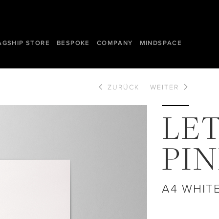
AGSHIP STORE
BESPOKE
COMPANY
MINDSPACE
ZURÜCK
WEITER
LE
PI
A4 WHIT