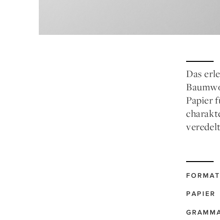
Das erl
Baumwol
Papier 
charakt
veredel
FORMAT
PAPIER
GRAMM