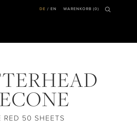
DE
EN
WARENKORB (0)
TTERHEAD
NECONE
E RED 50 SHEETS