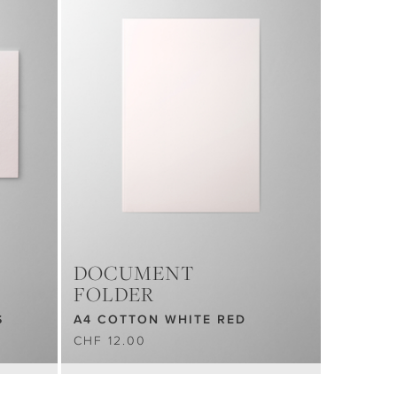
DOCUMENT
FOLDER
S
A4 COTTON WHITE RED
CHF 12.00