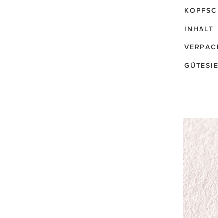
KOPFSC
INHALT
VERPAC
GÜTESI