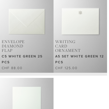
ENVELOPE
WRITING
DIAMOND
CARD
FLAP
ORNAMENT
C5 WHITE GREEN 25
A5 SET WHITE GREEN 12
PCS
PCS
CHF 88.00
CHF 125.00