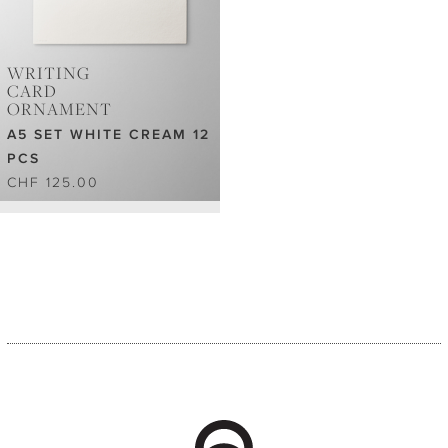
WRITING
CARD
ORNAMENT
A5 SET WHITE CREAM 12
PCS
CHF 125.00