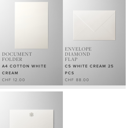
ENVELOPE
DOCUMENT
DIAMOND
FOLDER
FLAP
A4 COTTON WHITE
C5 WHITE CREAM 25
CREAM
PCS
CHF 12.00
CHF 88.00