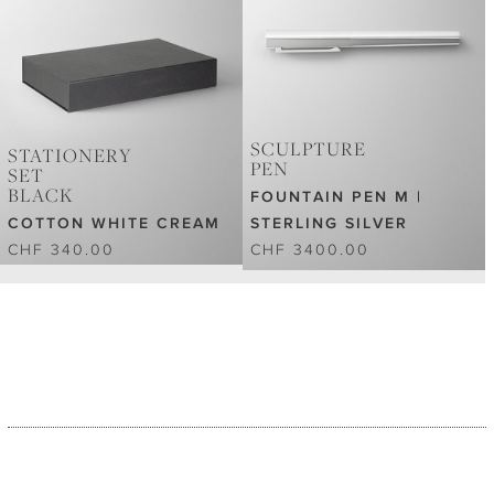
SCULPTURE
STATIONERY
PEN
SET
BLACK
FOUNTAIN PEN M |
COTTON WHITE CREAM
STERLING SILVER
CHF 340.00
CHF 3400.00