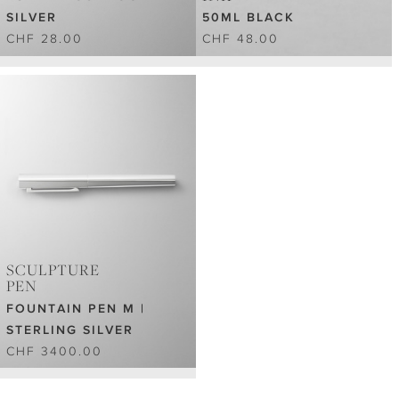
SILVER
50ML BLACK
CHF 28.00
CHF 48.00
SCULPTURE
PEN
FOUNTAIN PEN M |
STERLING SILVER
CHF 3400.00