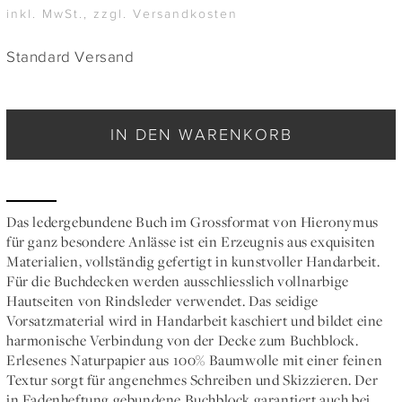
inkl. MwSt., zzgl. Versandkosten
Standard Versand
IN DEN WARENKORB
Das ledergebundene Buch im Grossformat von Hieronymus
für ganz besondere Anlässe ist ein Erzeugnis aus exquisiten
Materialien, vollständig gefertigt in kunstvoller Handarbeit.
Für die Buchdecken werden ausschliesslich vollnarbige
Hautseiten von Rindsleder verwendet. Das seidige
Vorsatzmaterial wird in Handarbeit kaschiert und bildet eine
harmonische Verbindung von der Decke zum Buchblock.
Erlesenes Naturpapier aus 100% Baumwolle mit einer feinen
Textur sorgt für angenehmes Schreiben und Skizzieren. Der
in Fadenheftung gebundene Buchblock garantiert auch bei