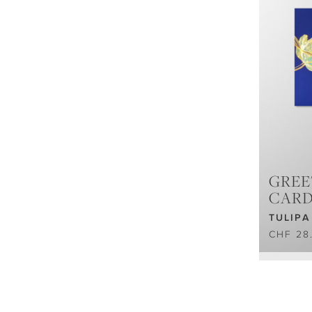
GREE
CAR
TULIPA
CHF 28