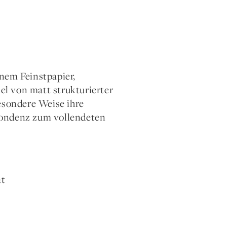
nem Feinstpapier,
l von matt strukturierter
esondere Weise ihre
espondenz zum vollendeten
at