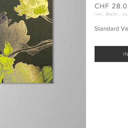
CHF
28.
inkl. MwSt., z
Standard V
I