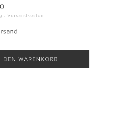
00
zgl. Versandkosten
ersand
N DEN WARENKORB