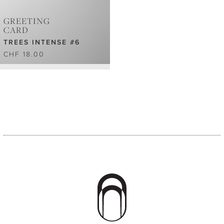
GREETING
CARD
TREES INTENSE #6
CHF 18.00