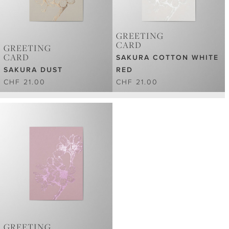
GREETING
CARD
GREETING
CARD
SAKURA COTTON WHITE
SAKURA DUST
RED
CHF 21.00
CHF 21.00
GREETING