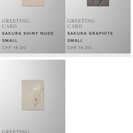
GREETING
GREETING
CARD
CARD
SAKURA SHINY NUDE
SAKURA GRAPHITE
SMALL
SMALL
CHF 14.00
CHF 14.00
GREETING