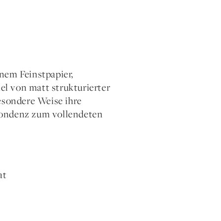
nem Feinstpapier,
l von matt strukturierter
esondere Weise ihre
espondenz zum vollendeten
at