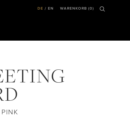
DE
EN
WARENKORB (0)
EETING
RD
 PINK