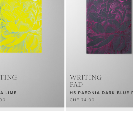
TING
WRITING
D
PAD
A LIME
H5 PAEONIA DARK BLUE 
.00
CHF 74.00