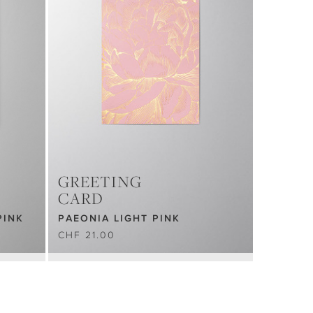
GREETING
CARD
PINK
PAEONIA LIGHT PINK
CHF 21.00