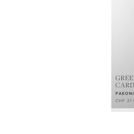
GREE
CAR
PAEONI
CHF 21