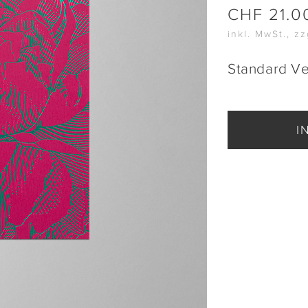
CHF
21.0
inkl. MwSt., z
Standard V
I