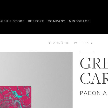
AGSHIP STORE
BESPOKE
COMPANY
MINDSPACE
ZURÜCK
WEITER
GR
CA
PAEONIA