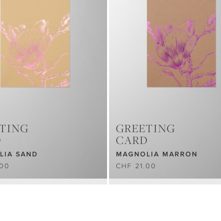
TING
GREETING
D
CARD
LIA SAND
MAGNOLIA MARRON
.00
CHF 21.00