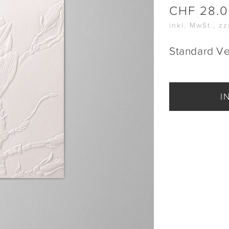
CHF
28.
inkl. MwSt., z
Standard V
I