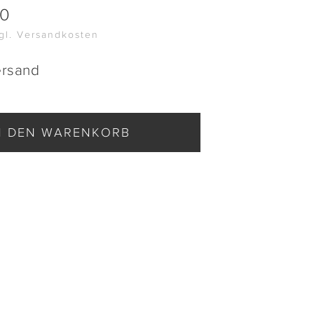
00
zgl. Versandkosten
ersand
N DEN WARENKORB