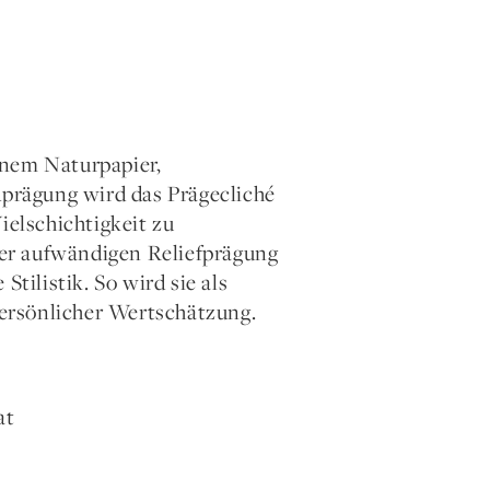
enem Naturpapier,
dprägung wird das Prägecliché
ielschichtigkeit zu
er aufwändigen Reliefprägung
tilistik. So wird sie als
ersönlicher Wertschätzung.
at