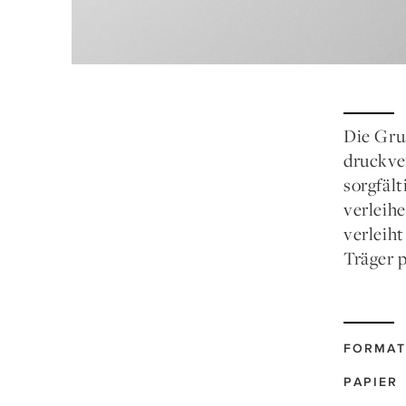
Die Gru
druckve
sorgfält
verleih
verleiht
Träger 
FORMAT
PAPIER