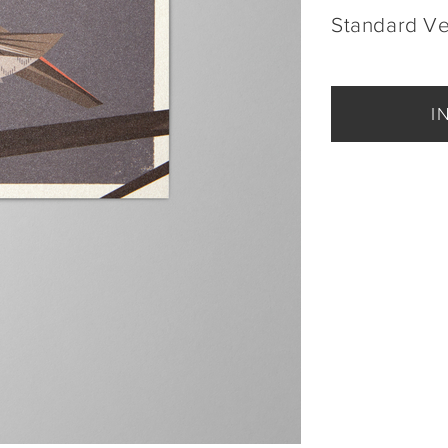
Standard V
I