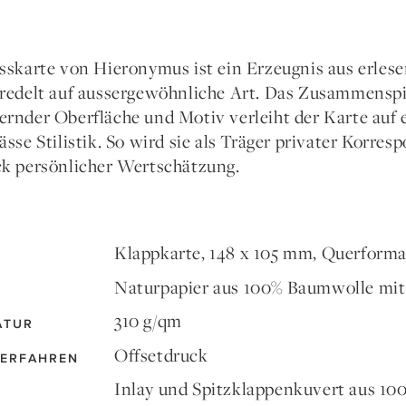
sskarte von Hieronymus ist ein Erzeugnis aus erles
redelt auf aussergewöhnliche Art. Das Zusammenspi
rnder Oberfläche und Motiv verleiht der Karte auf 
ässe Stilistik. So wird sie als Träger privater Korr
k persönlicher Wertschätzung.
Klappkarte, 148 x 105 mm, Querforma
Naturpapier aus 100% Baumwolle mit
310 g/qm
ATUR
Offsetdruck
ERFAHREN
Inlay und Spitzklappenkuvert aus 1