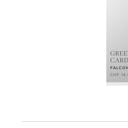
GREE
CAR
FALCO
CHF 14