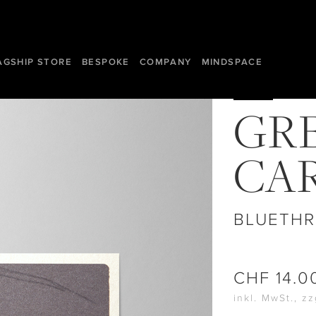
AGSHIP STORE
BESPOKE
COMPANY
MINDSPACE
GR
CA
BLUETHR
CHF
14.0
inkl. MwSt., z