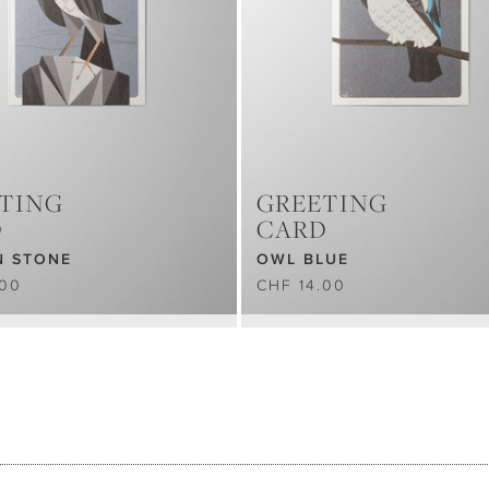
TING
GREETING
D
CARD
N STONE
OWL BLUE
.00
CHF 14.00