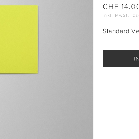
CHF
14.0
inkl. MwSt., z
Standard V
I