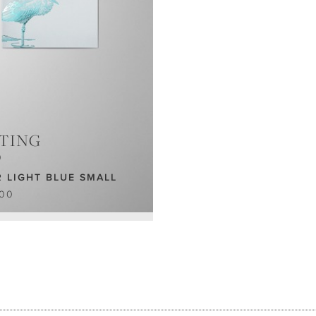
TING
D
 LIGHT BLUE SMALL
.00