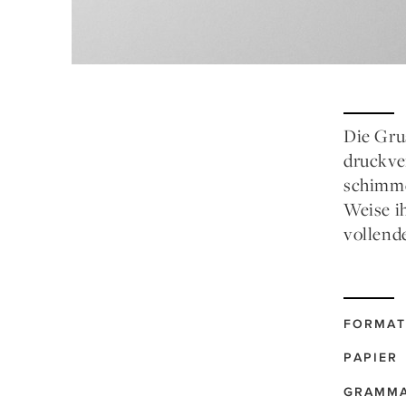
Die Gru
druckve
schimme
Weise ih
vollend
FORMAT
PAPIER
GRAMM