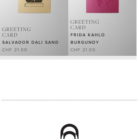
GREETING
CARD
GREETING
CARD
FRIDA KAHLO
SALVADOR DALI SAND
BURGUNDY
CHF 21.00
CHF 21.00