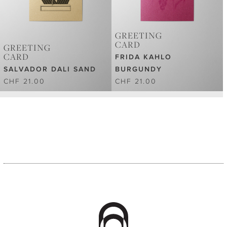
GREETING
CARD
GREETING
CARD
FRIDA KAHLO
SALVADOR DALI SAND
BURGUNDY
CHF 21.00
CHF 21.00