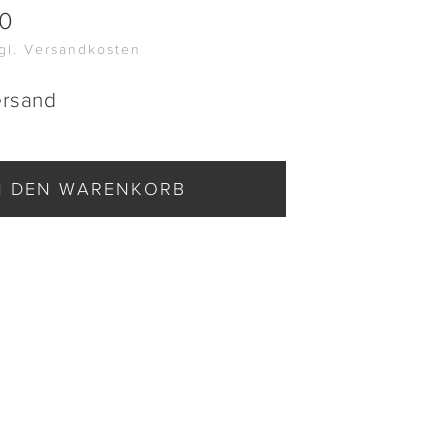
00
zgl. Versandkosten
ersand
N DEN WARENKORB