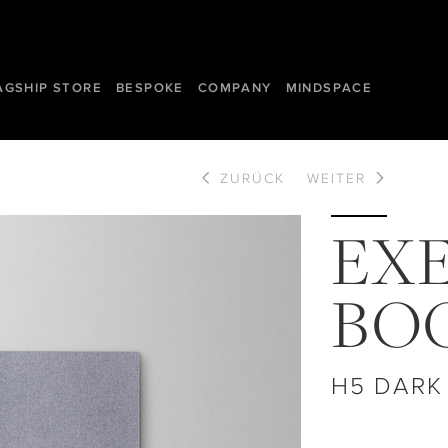
AGSHIP STORE
BESPOKE
COMPANY
MINDSPACE
ZURÜCK
WEITER
EX
BO
H5 DARK