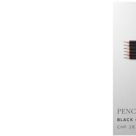
PENC
BLACK 
CHF 28