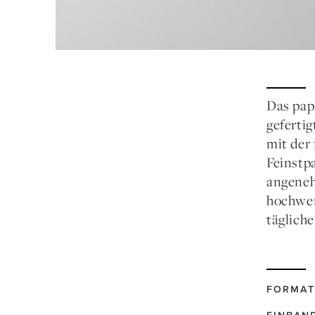
Das pap
geferti
mit der
Feinstp
angeneh
hochwer
tägliche
FORMAT