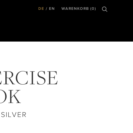
DE
EN
WARENKORB (0)
ERCISE
OK
 SILVER