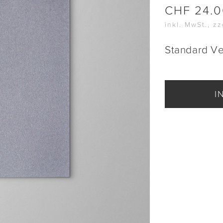
CHF
24.
inkl. MwSt., z
Standard V
I