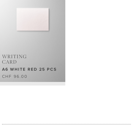
WRITING
CARD
A6 WHITE RED 25 PCS
CHF 96.00