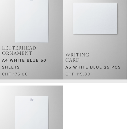
LETTERHEAD
ORNAMENT
WRITING
CARD
A4 WHITE BLUE 50
SHEETS
A5 WHITE BLUE 25 PCS
CHF 175.00
CHF 115.00