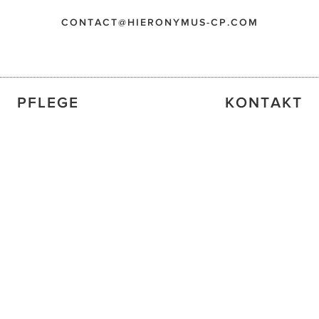
CONTACT@HIERONYMUS-CP.COM
PFLEGE
KONTAKT
UST CENTER
DATENSCHUTZ
AGB
IMPRESSUM
VER