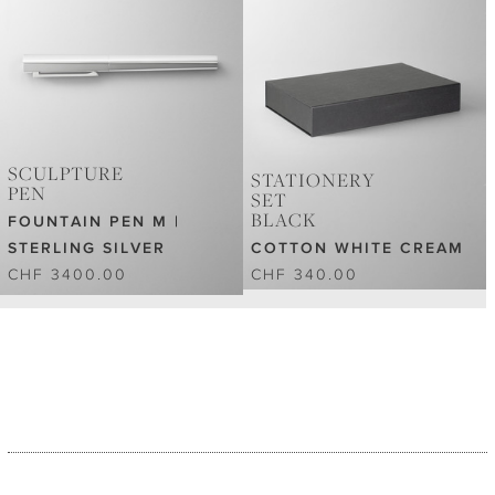
SCULPTURE
STATIONERY
PEN
SET
BLACK
FOUNTAIN PEN M |
STERLING SILVER
COTTON WHITE CREAM
CHF 3400.00
CHF 340.00