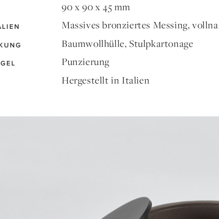
90 x 90 x 45 mm
Massives bronziertes Messing, vollna
ALIEN
Baumwollhülle, Stulpkartonage
KUNG
Punzierung
EGEL
Hergestellt in Italien