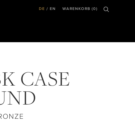
DE
EN
WARENKORB (0)
K CASE
UND
RONZE