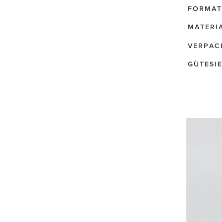
FORMAT
MATERI
VERPAC
GÜTESI