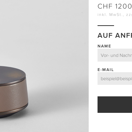
CHF
120
inkl. MwSt., z
AUF ANF
NAME
E-MAIL