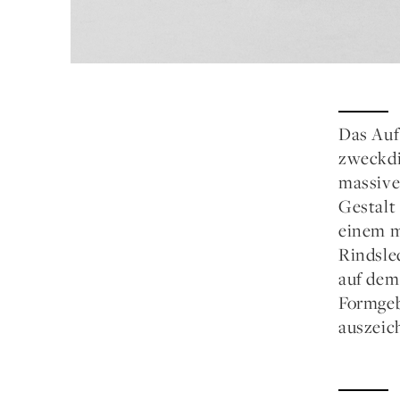
Das Auf
zweckdi
massive
Gestalt
einem m
Rindsle
auf dem
Formgeb
auszeic