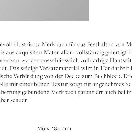
bevoll illustrierte Merkbuch für das Festhalten von 
s aus exquisiten Materialien, vollständig gefertigt 
hdecken werden ausschliesslich vollnarbige Hautsei
et. Das seidige Vorsatzmaterial wird in Handarbeit k
sche Verbindung von der Decke zum Buchblock. Erl
le mit einer feinen Textur sorgt für angenehmes Sc
nheftung gebundene Merkbuch garantiert auch bei i
ebensdauer.
216 x 284 mm