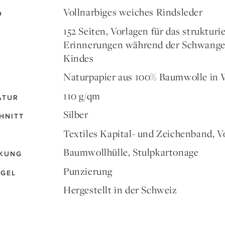
Vollnarbiges weiches Rindsleder
D
152 Seiten, Vorlagen für das struktu
Erinnerungen während der Schwanger
Kindes
Naturpapier aus 100% Baumwolle in 
110 g/qm
ATUR
Silber
HNITT
Textiles Kapital- und Zeichenband, V
Baumwollhülle, Stulpkartonage
KUNG
Punzierung
EGEL
Hergestellt in der Schweiz