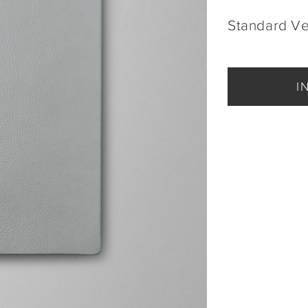
Standard V
I