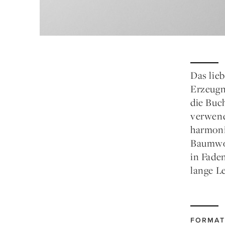
Das lie
Erzeugni
die Buc
verwend
harmoni
Baumwol
in Fade
lange L
FORMAT