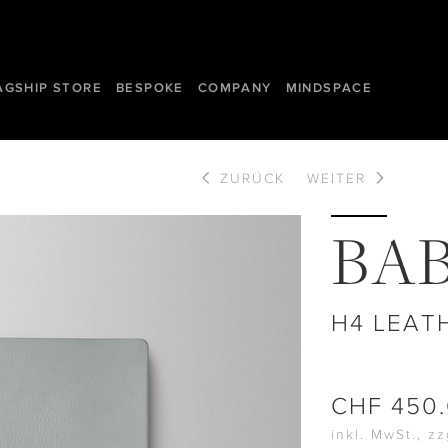
AGSHIP STORE
BESPOKE
COMPANY
MINDSPACE
ZURÜCK
WEITER
BAB
H4 LEAT
CHF
450
inkl. MwSt., z